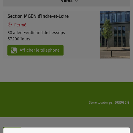
Section MGEN d'Indre-et-Loire
Fermé
30 allée Ferdinand de Lesseps
37200
Tours
Afficher le téléphone
Store locator par
BRIDGE