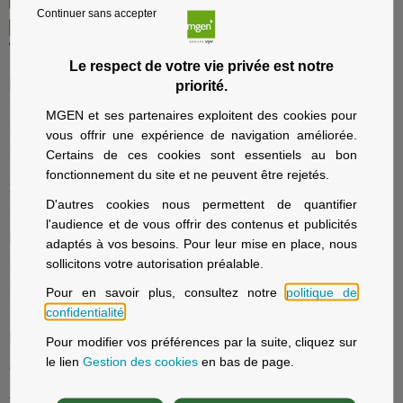
Continuer sans accepter
Le respect de votre vie privée est notre
Particuliers
priorité.
Nos offres santé et prévoyance
MGEN et ses partenaires exploitent des cookies pour
Nos offres assurance voyage
vous offrir une expérience de navigation améliorée.
Nos offres assurance immobilier
Certains de ces cookies sont essentiels au bon
Nos offres assurance prévoyance
fonctionnement du site et ne peuvent être rejetés.
Solutions d’épargne et retraite
D'autres cookies nous permettent de quantifier
La sécurité sociale avec MGEN
l'audience et de vous offrir des contenus et publicités
Employeurs
adaptés à vos besoins. Pour leur mise en place, nous
sollicitons votre autorisation préalable.
Fonction publique d'État, Éducation nationale
Fonction publique hospitalière
Pour en savoir plus, consultez notre
politique de
MGEN Solutions, contrats collectifs
confidentialité
.
Patients
Pour modifier vos préférences par la suite, cliquez sur
le lien
Gestion des cookies
en bas de page.
Acteur Global de Santé
Notre offre de soins