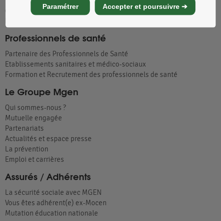
Tous nos établissements d'hospitalisation, de soins et
Paramétrer
Accepter et poursuivre ➔
d'hébergement
Partenariats Handicap : les centres de vacances adaptés
Professionnels de santé
Partenaire des Professionnels de Santé
Etablissements sanitaires et médico-sociaux
Formation et Recrutement des professionnels de santé
Le Groupe Mgen
Qui sommes-nous ?
Mutuelle engagée
Partenariats
Actualités et espace presse
La prévention
Emploi et carrières
Assurés / Adhérents
La sécurité sociale avec MGEN
Vous êtes adhérent(e) ex-Mocen
Mutation éducation nationale