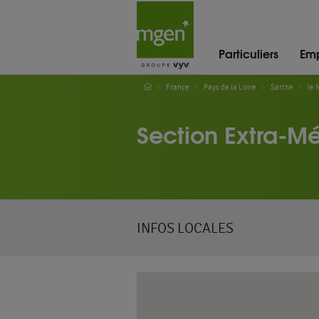
Particuliers
Emp
France
Pays de la Loire
Sarthe
le 
Section Extra-Mé
INFOS LOCALES