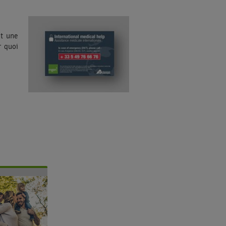
et une
r quoi