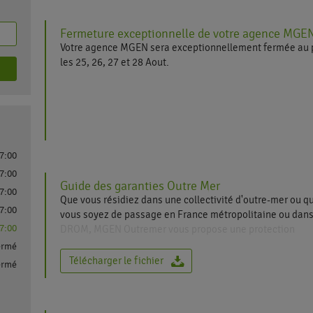
Toute l'équipe MGEN vous remercie de votre confiance e
Fermeture exceptionnelle de votre agence MGE
heureuse de vous retrouver dans cette nouvelle a
Votre agence MGEN sera exceptionnellement fermée au 
rénovée.
les 25, 26, 27 et 28 Aout.
L'accueil téléphonique reste ouvert aux horaires habituel
Merci de votre compréhension
17:00
17:00
Guide des garanties Outre Mer
17:00
Que vous résidiez dans une collectivité d'outre-mer ou q
17:00
vous soyez de passage en France métropolitaine ou dans
17:00
DROM, MGEN Outremer vous propose une protection
qui prend en compte le coût des soins de santé où que v
ermé
soyez. Une couverture idéale pour vous, pour votre famil
Télécharger le fichier
ermé
et pour votre portefeuille !
Santé Prévoyance International. Couverture complète in
Santé, Prévoyance, Assistance et Actions social