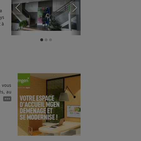
la
ays
 à
e vous
és, au
ns un
ujours