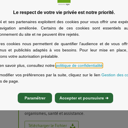
pour tout renseignement relatif à votre protection sa
prévoyance.
Le respect de votre vie privée est notre priorité.
Voir plus
et ses partenaires exploitent des cookies pour vous offrir une expé
avigation améliorée. Certains de ces cookies sont essentiels a
ionnement du site et ne peuvent être rejetés.
res cookies nous permettent de quantifier l'audience et de vous offr
Espace Mutuel de St Pierre et Miquelon
nus et publicités adaptés à vos besoins. Pour leur mise en place
MGEN Section Extra Métropolitaine vous accueille à St-
itons votre autorisation préalable.
et Miquelon pour tout renseignement relatif à votre prot
santé et prévoyance.
en savoir plus, consultez notre
politique de confidentialité
.
modifier vos préférences par la suite, cliquez sur le lien
Gestion des c
Voir plus
s de page.
Paramétrer
Accepter et poursuivre ➔
Sites Utiles Section Extra-Metropolitaine
Listes de sites utiles pour les nouveaux expatriés : minis
organismes, santé et assistance.
Télécharger le fichier