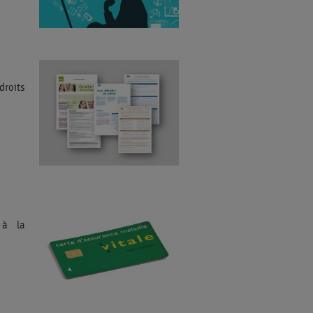
droits
 à la