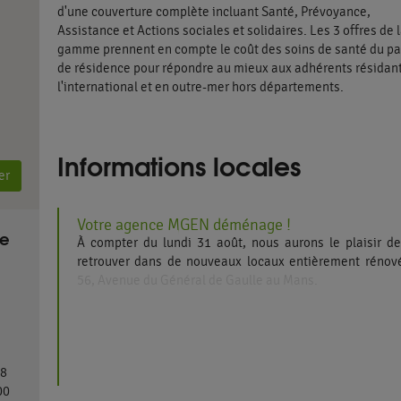
d'une couverture complète incluant Santé, Prévoyance,
Assistance et Actions sociales et solidaires. Les 3 offres de 
gamme prennent en compte le coût des soins de santé du p
de résidence pour répondre au mieux aux adhérents résidant
l'international et en outre-mer hors départements.
Informations locales
er
Votre agence MGEN déménage !
ne
À compter du lundi 31 août, nous aurons le plaisir d
retrouver dans de nouveaux locaux entièrement rénov
56, Avenue du Général de Gaulle au Mans.
Nous sommes impatients de vous accueillir da
environnement plus moderne, plus confortable et to
dédié à la qualité de votre accompagnement.
28
00
🕘 Accueil aux horaires habituels