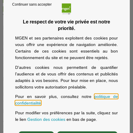
Continuer sans accepter
Le respect de votre vie privée est notre
Particuliers
priorité.
Nos offres santé et prévoyance
MGEN et ses partenaires exploitent des cookies pour
Nos offres assurance voyage
vous offrir une expérience de navigation améliorée.
Nos offres assurance immobilier
Certains de ces cookies sont essentiels au bon
Nos offres assurance prévoyance
fonctionnement du site et ne peuvent être rejetés.
Solutions d’épargne et retraite
D'autres cookies nous permettent de quantifier
La sécurité sociale avec MGEN
l'audience et de vous offrir des contenus et publicités
Employeurs
adaptés à vos besoins. Pour leur mise en place, nous
sollicitons votre autorisation préalable.
Fonction publique d'État, Éducation nationale
Fonction publique hospitalière
Pour en savoir plus, consultez notre
politique de
MGEN Solutions, contrats collectifs
confidentialité
.
Patients
Pour modifier vos préférences par la suite, cliquez sur
le lien
Gestion des cookies
en bas de page.
Acteur Global de Santé
Notre offre de soins