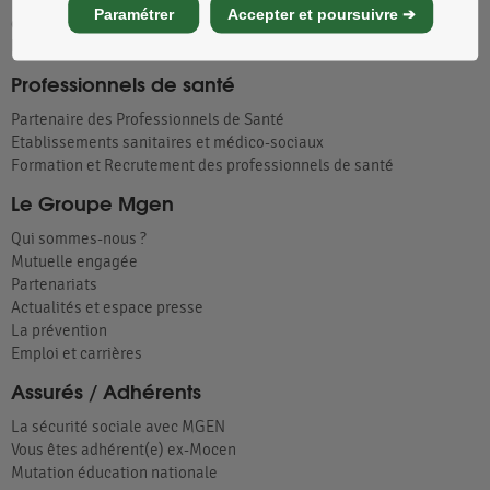
Tous nos établissements d'hospitalisation, de soins et
Paramétrer
Accepter et poursuivre ➔
d'hébergement
Partenariats Handicap : les centres de vacances adaptés
Professionnels de santé
Partenaire des Professionnels de Santé
Etablissements sanitaires et médico-sociaux
Formation et Recrutement des professionnels de santé
Le Groupe Mgen
Qui sommes-nous ?
Mutuelle engagée
Partenariats
Actualités et espace presse
La prévention
Emploi et carrières
Assurés / Adhérents
La sécurité sociale avec MGEN
Vous êtes adhérent(e) ex-Mocen
Mutation éducation nationale