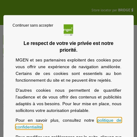
Store locator par
BRIDGE
Continuer sans accepter
Le respect de votre vie privée est notre
priorité.
MGEN et ses partenaires exploitent des cookies pour
vous offrir une expérience de navigation améliorée.
Particuliers
Certains de ces cookies sont essentiels au bon
Nos offres santé et prévoyance
fonctionnement du site et ne peuvent être rejetés.
Nos offres assurance voyage
D'autres cookies nous permettent de quantifier
Nos offres assurance immobilier
l'audience et de vous offrir des contenus et publicités
Nos offres assurance prévoyance
adaptés à vos besoins. Pour leur mise en place, nous
Solutions d’épargne et retraite
sollicitons votre autorisation préalable.
La sécurité sociale avec MGEN
Pour en savoir plus, consultez notre
politique de
Employeurs
confidentialité
.
Fonction publique d'État, Éducation nationale
Pour modifier vos préférences par la suite, cliquez sur