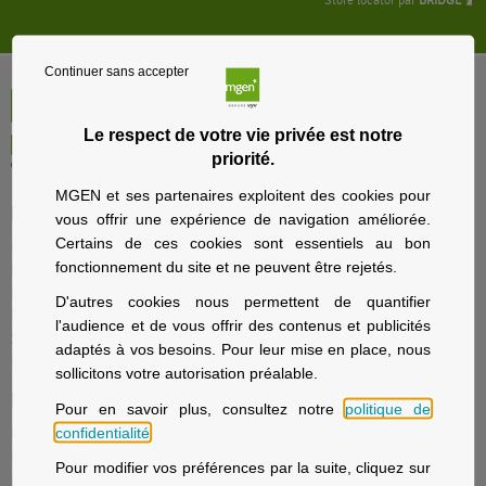
Store locator par
BRIDGE
Continuer sans accepter
Le respect de votre vie privée est notre
priorité.
MGEN et ses partenaires exploitent des cookies pour
Particuliers
vous offrir une expérience de navigation améliorée.
Certains de ces cookies sont essentiels au bon
Nos offres santé et prévoyance
fonctionnement du site et ne peuvent être rejetés.
Nos offres assurance voyage
Nos offres assurance immobilier
D'autres cookies nous permettent de quantifier
Nos offres assurance prévoyance
l'audience et de vous offrir des contenus et publicités
Solutions d’épargne et retraite
adaptés à vos besoins. Pour leur mise en place, nous
La sécurité sociale avec MGEN
sollicitons votre autorisation préalable.
Employeurs
Pour en savoir plus, consultez notre
politique de
confidentialité
.
Fonction publique d'État, Éducation nationale
Fonction publique hospitalière
Pour modifier vos préférences par la suite, cliquez sur
MGEN Solutions, contrats collectifs