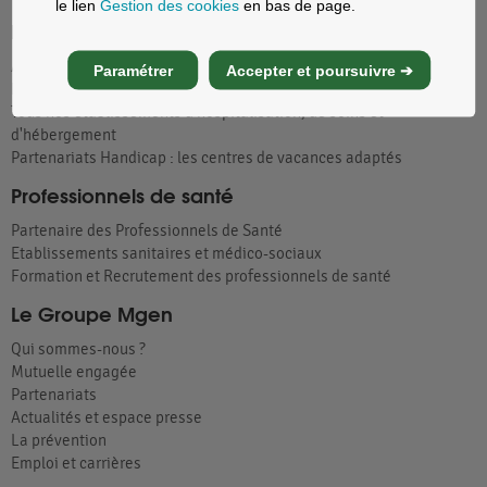
le lien
Gestion des cookies
en bas de page.
Patients
Acteur Global de Santé
Paramétrer
Accepter et poursuivre ➔
Notre offre de soins
Tous nos établissements d'hospitalisation, de soins et
d'hébergement
Partenariats Handicap : les centres de vacances adaptés
Professionnels de santé
Partenaire des Professionnels de Santé
Etablissements sanitaires et médico-sociaux
Formation et Recrutement des professionnels de santé
Le Groupe Mgen
Qui sommes-nous ?
Mutuelle engagée
Partenariats
Actualités et espace presse
La prévention
Emploi et carrières