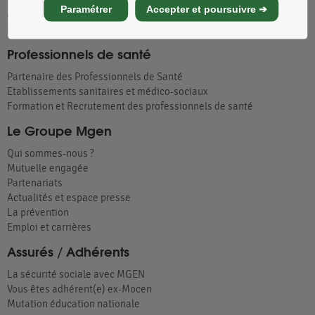
Tous nos établissements d'hospitalisation, de soins et
Paramétrer
Accepter et poursuivre ➔
d'hébergement
Partenariats Handicap : les centres de vacances adaptés
Professionnels de santé
Partenaire des Professionnels de Santé
Etablissements sanitaires et médico-sociaux
Formation et Recrutement des professionnels de santé
Le Groupe Mgen
Qui sommes-nous ?
Mutuelle engagée
Partenariats
Actualités et espace presse
La prévention
Emploi et carrières
Assurés / Adhérents
La sécurité sociale avec MGEN
Vous êtes adhérent(e) ex-Mocen
Mutation éducation nationale