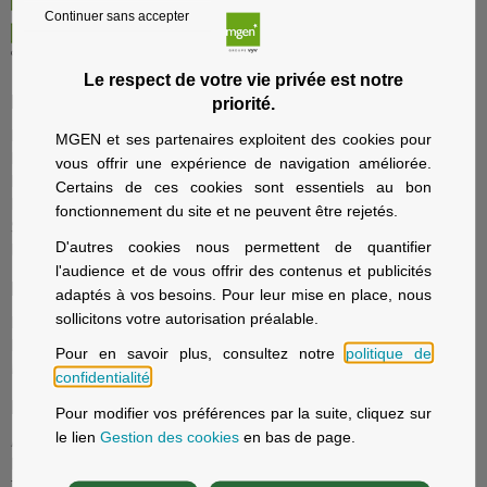
Continuer sans accepter
Le respect de votre vie privée est notre
Particuliers
priorité.
Nos offres santé et prévoyance
MGEN et ses partenaires exploitent des cookies pour
Nos offres assurance voyage
vous offrir une expérience de navigation améliorée.
Nos offres assurance immobilier
Certains de ces cookies sont essentiels au bon
Nos offres assurance prévoyance
fonctionnement du site et ne peuvent être rejetés.
Solutions d’épargne et retraite
D'autres cookies nous permettent de quantifier
La sécurité sociale avec MGEN
l'audience et de vous offrir des contenus et publicités
Employeurs
adaptés à vos besoins. Pour leur mise en place, nous
sollicitons votre autorisation préalable.
Fonction publique d'État, Éducation nationale
Fonction publique hospitalière
Pour en savoir plus, consultez notre
politique de
MGEN Solutions, contrats collectifs
confidentialité
.
Patients
Pour modifier vos préférences par la suite, cliquez sur
le lien
Gestion des cookies
en bas de page.
Acteur Global de Santé
Notre offre de soins