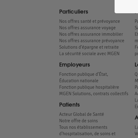
Particuliers
P
Nos offres santé et prévoyance
P
Nos offres assurance voyage
S
Nos offres assurance immobilier
E
Nos offres assurance prévoyance
m
Solutions d’épargne et retraite
F
La sécurité sociale avec MGEN
p
Employeurs
L
Fonction publique d'État,
Q
Éducation nationale
M
Fonction publique hospitalière
P
MGEN Solutions, contrats collectifs
A
L
Patients
E
Acteur Global de Santé
A
Notre offre de soins
Tous nos établissements
L
d'hospitalisation, de soins et
V