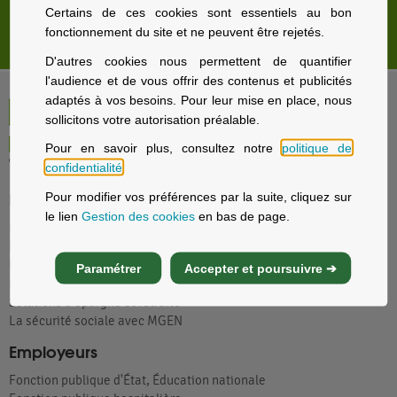
Certains de ces cookies sont essentiels au bon
Store locator par
BRIDGE
fonctionnement du site et ne peuvent être rejetés.
D'autres cookies nous permettent de quantifier
l'audience et de vous offrir des contenus et publicités
adaptés à vos besoins. Pour leur mise en place, nous
sollicitons votre autorisation préalable.
Pour en savoir plus, consultez notre
politique de
confidentialité
.
Particuliers
Pour modifier vos préférences par la suite, cliquez sur
le lien
Gestion des cookies
en bas de page.
Nos offres santé et prévoyance
Nos offres assurance voyage
Nos offres assurance immobilier
Paramétrer
Accepter et poursuivre ➔
Nos offres assurance prévoyance
Solutions d’épargne et retraite
La sécurité sociale avec MGEN
Employeurs
Fonction publique d'État, Éducation nationale