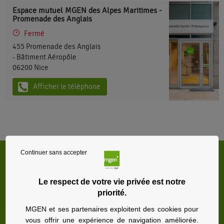
Espace mutuel MGEN des Alpes Maritimes -
Promenade des Anglais
Fermé
455 Promenade des Anglais
- Bâtiment Aéropôle
06200
Nice
Afficher le téléphone
Continuer sans accepter
Sections et établissements de santé
MGEN dans le département : Alpes-
Le respect de votre vie privée est notre
Maritimes
priorité.
MGEN et ses partenaires exploitent des cookies pour
Nice
vous offrir une expérience de navigation améliorée.