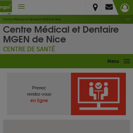
Alpes-Maritimes
Nice
Centre Médical et Dentaire MGEN de Nice
Centre Médical et Dentaire
MGEN de Nice
CENTRE DE SANTÉ
Menu
Me
Prenez
rendez-vous
en ligne