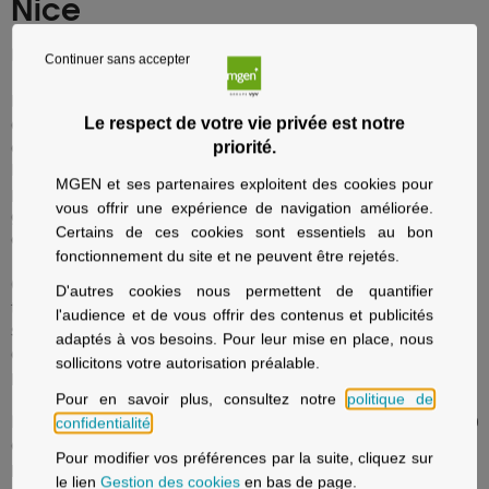
Nice
DES SOINS DE QUALITÉ A DES TARIFS MAITRISÉS
Continuer sans accepter
Le Centre Médical et Dentaire MGEN de Nice comprend un
service
Le respect de votre vie privée est notre
de consultations de médecine générale et de spécialités
ainsi
priorité.
qu’un
service dentaire, implantologie et orthodontie
.
Il propose une offre complète de soins médicaux et dentaires avec
MGEN et ses partenaires exploitent des cookies pour
plus de 45 praticiens, permettant d'organiser des rendez-vous
vous offrir une expérience de navigation améliorée.
groupés combinant consultations et soins de spécialités
Certains de ces cookies sont essentiels au bon
différentes pour vous garantir une prise en charge globale.
fonctionnement du site et ne peuvent être rejetés.
Ouvert à tous les assurés sociaux, l’établissement applique une
D'autres cookies nous permettent de quantifier
tarification en secteur 1, soit
sans dépassement d’honoraires et
l'audience et de vous offrir des contenus et publicités
sans reste à charge
au service médical. Les tarifs des prothèses
adaptés à vos besoins. Pour leur mise en place, nous
dentaires et des soins d'orthodontie sont maîtrisés afin de
sollicitons votre autorisation préalable.
promouvoir un égal accès aux soins pour tous.
Pour en savoir plus, consultez notre
politique de
Nos praticiens vous reçoivent du lundi au vendredi de 8h30 à 13h00
confidentialité
.
et de 14h00 à 18h30
(voir les horaires de chaque praticien sur la
Pour modifier vos préférences par la suite, cliquez sur
plaquette de l'établissement)
le lien
Gestion des cookies
en bas de page.