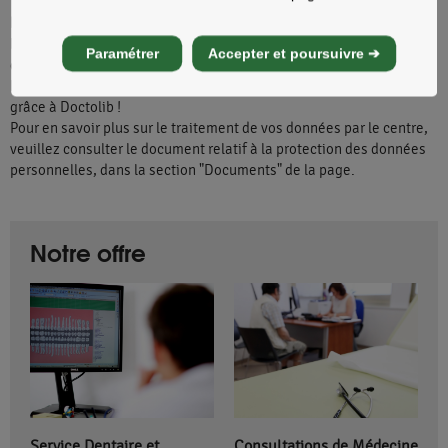
Doctolib
Le Centre Médical et Dentaire de Nice utilise Doctolib pour la prise
Paramétrer
Accepter et poursuivre ➔
de rendez-vous en ligne.
Réservez et gérez vos rendez-vous gratuitement, 7j/7 et 24h/24
grâce à Doctolib !
Pour en savoir plus sur le traitement de vos données par le centre,
veuillez consulter le document relatif à la protection des données
personnelles, dans la section "Documents" de la page.
Notre offre
Service Dentaire et
Consultations de Médecine