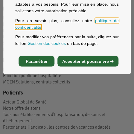
adaptés à vos besoins. Pour leur mise en place, nous
Particuliers
sollicitons votre autorisation préalable.
Nos offres santé et prévoyance
Pour en savoir plus, consultez notre
politique de
Nos offres assurance voyage
confidentialité
.
Nos offres assurance immobilier
Pour modifier vos préférences par la suite, cliquez sur
Nos offres assurance prévoyance
Solutions d’épargne et retraite
le lien
Gestion des cookies
en bas de page.
La sécurité sociale avec MGEN
Employeurs
Paramétrer
Accepter et poursuivre ➔
Fonction publique d'État, Éducation nationale
Fonction publique hospitalière
MGEN Solutions, contrats collectifs
Patients
Acteur Global de Santé
Notre offre de soins
Tous nos établissements d'hospitalisation, de soins et
d'hébergement
Partenariats Handicap : les centres de vacances adaptés