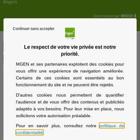
Angers
Store locator par
BRIDGE
Continuer sans accepter
Le respect de votre vie privée est notre
priorité.
MGEN et ses partenaires exploitent des cookies pour
vous offrir une expérience de navigation améliorée.
Particuliers
Certains de ces cookies sont essentiels au bon
fonctionnement du site et ne peuvent être rejetés.
Nos offres santé et prévoyance
Nos offres assurance voyage
D'autres cookies nous permettent de quantifier
Nos offres assurance immobilier
l'audience et de vous offrir des contenus et publicités
Nos offres assurance prévoyance
adaptés à vos besoins. Pour leur mise en place, nous
Solutions d’épargne et retraite
sollicitons votre autorisation préalable.
La sécurité sociale avec MGEN
Pour en savoir plus, consultez notre
politique de
Employeurs
confidentialité
.