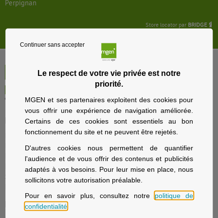
Perpignan
Store locator par
BRIDGE
Continuer sans accepter
Le respect de votre vie privée est notre
priorité.
MGEN et ses partenaires exploitent des cookies pour
vous offrir une expérience de navigation améliorée.
Particuliers
Certains de ces cookies sont essentiels au bon
fonctionnement du site et ne peuvent être rejetés.
Nos offres santé et prévoyance
Nos offres assurance voyage
D'autres cookies nous permettent de quantifier
Nos offres assurance immobilier
l'audience et de vous offrir des contenus et publicités
Nos offres assurance prévoyance
adaptés à vos besoins. Pour leur mise en place, nous
Solutions d’épargne et retraite
sollicitons votre autorisation préalable.
La sécurité sociale avec MGEN
Pour en savoir plus, consultez notre
politique de
Employeurs
confidentialité
.