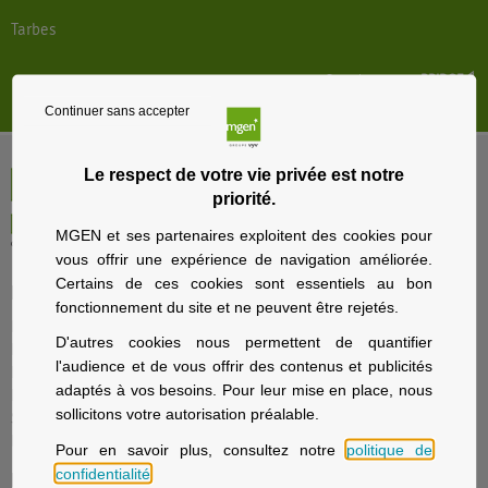
Tarbes
Store locator par
BRIDGE
Continuer sans accepter
Le respect de votre vie privée est notre
priorité.
MGEN et ses partenaires exploitent des cookies pour
vous offrir une expérience de navigation améliorée.
Certains de ces cookies sont essentiels au bon
Particuliers
fonctionnement du site et ne peuvent être rejetés.
Nos offres santé et prévoyance
D'autres cookies nous permettent de quantifier
Nos offres assurance voyage
l'audience et de vous offrir des contenus et publicités
Nos offres assurance immobilier
adaptés à vos besoins. Pour leur mise en place, nous
Nos offres assurance prévoyance
sollicitons votre autorisation préalable.
Solutions d’épargne et retraite
La sécurité sociale avec MGEN
Pour en savoir plus, consultez notre
politique de
Employeurs
confidentialité
.