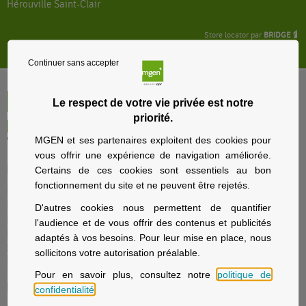
Hérouville Saint-Clair
Store locator par
BRIDGE
Continuer sans accepter
Le respect de votre vie privée est notre
priorité.
MGEN et ses partenaires exploitent des cookies pour
vous offrir une expérience de navigation améliorée.
Particuliers
Certains de ces cookies sont essentiels au bon
fonctionnement du site et ne peuvent être rejetés.
Nos offres santé et prévoyance
Nos offres assurance voyage
D'autres cookies nous permettent de quantifier
Nos offres assurance immobilier
l'audience et de vous offrir des contenus et publicités
Nos offres assurance prévoyance
adaptés à vos besoins. Pour leur mise en place, nous
Solutions d’épargne et retraite
sollicitons votre autorisation préalable.
La sécurité sociale avec MGEN
Pour en savoir plus, consultez notre
politique de
Employeurs
confidentialité
.