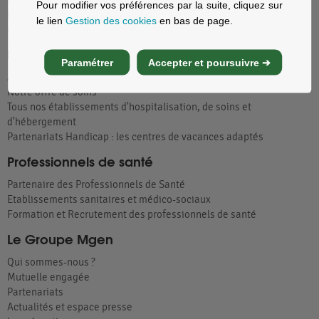
Pour modifier vos préférences par la suite, cliquez sur
Fonction publique hospitalière
le lien
Gestion des cookies
en bas de page.
MGEN Solutions, contrats collectifs
Patients
Paramétrer
Accepter et poursuivre ➔
Acteur Global de Santé
Notre offre de soins
Tous nos établissements d'hospitalisation, de soins et
d'hébergement
Partenariats Handicap : les centres de vacances adaptés
Professionnels de santé
Partenaire des Professionnels de Santé
Etablissements sanitaires et médico-sociaux
Formation et Recrutement des professionnels de santé
Le Groupe Mgen
Qui sommes-nous ?
Mutuelle engagée
Partenariats
Actualités et espace presse