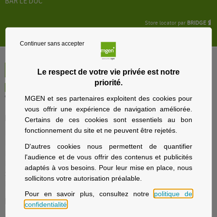
BAR LE DUC
Store locator par
BRIDGE
Continuer sans accepter
Le respect de votre vie privée est notre
priorité.
MGEN et ses partenaires exploitent des cookies pour
vous offrir une expérience de navigation améliorée.
Particuliers
Certains de ces cookies sont essentiels au bon
fonctionnement du site et ne peuvent être rejetés.
Nos offres santé et prévoyance
Nos offres assurance voyage
D'autres cookies nous permettent de quantifier
Nos offres assurance immobilier
l'audience et de vous offrir des contenus et publicités
Nos offres assurance prévoyance
adaptés à vos besoins. Pour leur mise en place, nous
Solutions d’épargne et retraite
sollicitons votre autorisation préalable.
La sécurité sociale avec MGEN
Pour en savoir plus, consultez notre
politique de
Employeurs
confidentialité
.
Fonction publique d'État, Éducation nationale