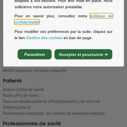
Particuliers
adaptés à vos besoins. Pour leur mise en place, nous
sollicitons votre autorisation préalable.
Nos offres santé et prévoyance
Pour en savoir plus, consultez notre
politique de
Nos offres assurance voyage
Nos offres assurance immobilier
confidentialité
.
Nos offres assurance prévoyance
Pour modifier vos préférences par la suite, cliquez sur
Solutions d’épargne et retraite
le lien
Gestion des cookies
en bas de page.
La sécurité sociale avec MGEN
Employeurs
Paramétrer
Accepter et poursuivre ➔
Fonction publique d'État, Éducation nationale
Fonction publique hospitalière
MGEN Solutions, contrats collectifs
Patients
Acteur Global de Santé
Notre offre de soins
Tous nos établissements d'hospitalisation, de soins et
d'hébergement
Partenariats Handicap : les centres de vacances adaptés
Professionnels de santé