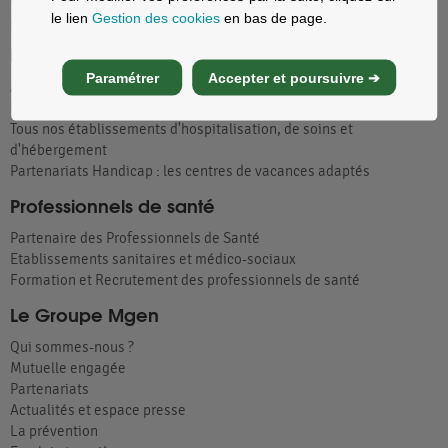
le lien
Gestion des cookies
en bas de page.
MGEN Solutions, contrats collectifs
Patients
Paramétrer
Accepter et poursuivre ➔
Acteur Global de Santé
Notre offre de soins
Tous nos établissements d'hospitalisation, de soins et
d'hébergement
Partenariats Handicap : les centres de vacances adaptés
Professionnels de santé
Partenaire des Professionnels de Santé
Etablissements sanitaires et médico-sociaux
Formation et Recrutement des professionnels de santé
Le Groupe Mgen
Qui sommes-nous ?
Mutuelle engagée
Partenariats
Actualités et espace presse
La prévention