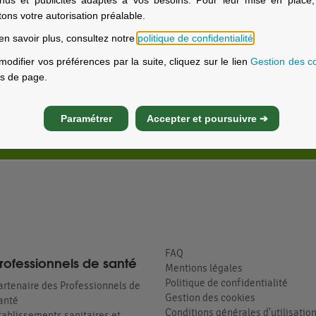
itons votre autorisation préalable.
blissements de santé MGEN dans 
en savoir plus, consultez notre
politique de confidentialité
.
Rhône
modifier vos préférences par la suite, cliquez sur le lien
Gestion des c
s de page.
Paramétrer
Accepter et poursuivre ➔
FAQ
rofessionnels de santé
Mentions légales
Politique de confidentialité
artenaire des Professionnels de
Gestion des cookies
anté
Conditions générales d'utilisatio
tablissements sanitaires et