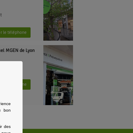
at
er le téléphone
uel MGEN de Lyon
aurès
er le téléphone
rience
u bon
ir des
, nous