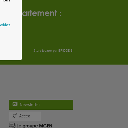
le département :
ookies
Store locator par
BRIDGE
Newsletter
Acceo
Le groupe MGEN
n