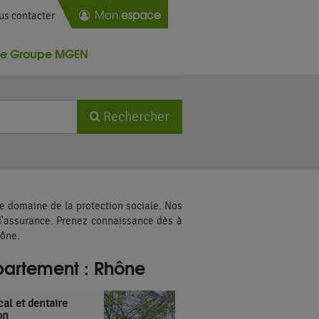
Mon
espace
us contacter
Le Groupe MGEN
Latitude
Longitude
Rechercher
e domaine de la protection sociale. Nos
d'assurance. Prenez connaissance dès à
hône.
partement : Rhône
al et dentaire
on