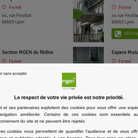
Fermé
Fermé
44, rue Feuillat
44 rue Feuill
69003
Lyon
69003
Lyon
Affich
Section MGEN du Rhône
Espace Mut
Fermé
Fermé
Mutuelle - complémentaire santé
54 Av. Jean J
er sans accepter
et prévoyance - Rhône
69007
Lyon
48 avenue Jean Mermoz
Affich
69008
Lyon
Le respect de votre vie privée est notre priorité.
Afficher le téléphone
et ses partenaires exploitent des cookies pour vous offrir une expé
avigation améliorée. Certains de ces cookies sont essentiels a
ionnement du site et ne peuvent être rejetés.
res cookies nous permettent de quantifier l'audience et de vous offr
nus et publicités adaptés à vos besoins. Pour leur mise en place