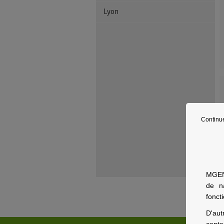
Lyon
Continu
MGEN 
de n
fonct
D'aut
conte