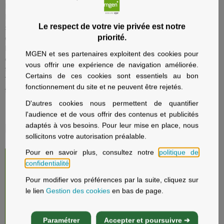
Information PSC (Protection Sociale Complémentaire)
Depuis octobre 2025, nos conseillers sont mobilisés au téléphone
Le respect de votre vie privée est notre
sur la moitié de leur temps de travail pour accompagner les agents
priorité.
du ministère de l'Education Nationale, de la Recherche et de
l'Enseignement Supérieur dans leurs affiliations aux contrats
MGEN et ses partenaires exploitent des cookies pour
collectifs santé et prévoyance. Notre disponibilité en accueil se
vous offrir une expérience de navigation améliorée.
trouve donc temporairement réduite, merci de nous en excuser.
Certains de ces cookies sont essentiels au bon
Toute aide ou demande d’informations sur ces contrats collectifs se
fonctionnement du site et ne peuvent être rejetés.
fait par téléphone avec un numéro dédié : 09 72 72 16 17.
D'autres cookies nous permettent de quantifier
l'audience et de vous offrir des contenus et publicités
Informations locales
adaptés à vos besoins. Pour leur mise en place, nous
sollicitons votre autorisation préalable.
Pour en savoir plus, consultez notre
politique de
confidentialité
.
Pour modifier vos préférences par la suite, cliquez sur
le lien
Gestion des cookies
en bas de page.
Paramétrer
Accepter et poursuivre ➔