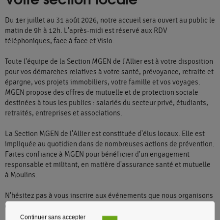
Du 1er juillet au 31 août 2026, notre accueil sera ouvert au public le
matin de 9h à 12h. L'après-midi est réservé aux RDV
téléphoniques, face à face et Visio.
Toute l'équipe de la Section MGEN de l'Allier est à votre disposition
pour vos démarches relatives à votre santé, prévoyance, retraite et
épargne, vos projets immobiliers, votre famille et vos voyages.
MGEN propose des offres de mutuelle et de protection sociale
destinées à tous les publics : salariés du secteur privé, étudiants,
retraités, entreprises et associations.
La Section MGEN de l'Allier est constituée d'élus locaux. Elle est
impliquée au quotidien dans de nombreuses actions de prévention.
Faites confiance à MGEN pour bénéficier d'un engagement
responsable et militant, en matière d'assurance santé et mutuelle
à Moulins.
N'hésitez pas à vous inscrire aux événements que nous organisons
et à prendre rendez-vous avec un conseiller MGEN basé à Moulins.
Continuer sans accepter