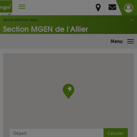
Allier
Moulins
Section MGEN de l'Allier
Section MGEN de l'Allier
Menu
Me
Calculer