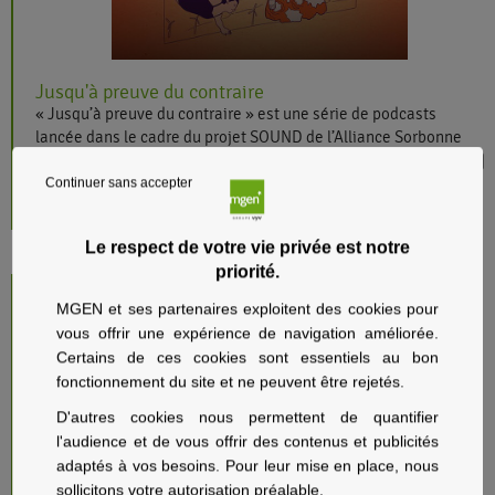
Jusqu'à preuve du contraire
« Jusqu’à preuve du contraire » est une série de podcasts
lancée dans le cadre du projet SOUND de l’Alliance Sorbonne
Université, projet soutenu par l’Etat au titre de « France 2030 »
et par l’Union européenne « NextGenerationEU ».
Continuer sans accepter
Ces podcasts, élaborés par l'Alliance Sorbonne Université en
Voir plus
partenariat avec Binge Audio, visent à partager la science avec
Le respect de votre vie privée est notre
le plus grand nombre, de manière percutante et accessible, sur
priorité.
des grandes thématiques de débat public.
Les thématiques abordées dans le cadre de ces podcasts
MGEN et ses partenaires exploitent des cookies pour
correspondent complètement aux engagements MGEN. Nous
vous offrir une expérience de navigation améliorée.
vous proposons d’écouter les trois premiers épisodes dont il
Certains de ces cookies sont essentiels au bon
existe également une version à destination des jeunes publics
fonctionnement du site et ne peuvent être rejetés.
(7-11 ans) :
1. Eau en bouteille, le goût du risque ?
D'autres cookies nous permettent de quantifier
2. Comment l’Histoire a effacé les femmes ?
l'audience et de vous offrir des contenus et publicités
3. Plastique et alimentation : un péril dans nos assiettes ?
adaptés à vos besoins. Pour leur mise en place, nous
MGEN et le Comité départemental de Paris remercient
sollicitons votre autorisation préalable.