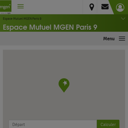
Département de Paris
Paris
Espace Mutuel MGEN Paris 9
Espace Mutuel MGEN Paris 9
Menu
Me
Calculer