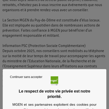
retraités, n'hésitez pas à vous inscrire aux événements que nous
organisons et à prendre rendez-vous avec un conseiller.
La Section MGEN du Puy-de-Dôme est constituée d'élus locaux.
Elle est impliquée au quotidien dans de nombreuses actions de
prévention. Faites confiance à MGEN pour bénéficier d'un
engagement responsable et militant.
Information PSC (Protection Sociale Complémentaire)
Depuis octobre 2025, nos conseillers sont mobilisés au téléphone
sur la moitié de leur temps de travail pour accompagner les agents
du ministère de l'Education Nationale, de la Recherche et de
l'Enseignement Supérieur dans leurs affiliations aux contrats
collectifs santé et prévoyance. Notre disponibilité en accueil se
trouve donc temporairement réduite, merci de nous en excuser.
Continuer sans accepter
Toute aide ou demande d’informations sur ces contrats collectifs se
fait par téléphone avec un numéro dédié : 09 72 72 16 17.
Le respect de votre vie privée est notre
priorité.
MGEN et ses partenaires exploitent des cookies pour