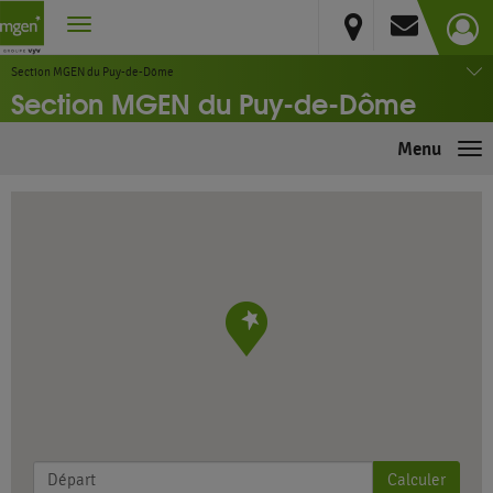
Puy-de-Dôme
Clermont Ferrand
Section MGEN du Puy-de-Dôme
Section MGEN du Puy-de-Dôme
Menu
Me
Calculer