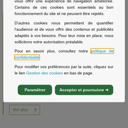
Informations locales
vous offrir une expérience de navigation améliorée.
Certains de ces cookies sont essentiels au bon
fonctionnement du site et ne peuvent être rejetés.
D'autres cookies nous permettent de quantifier
l'audience et de vous offrir des contenus et publicités
adaptés à vos besoins. Pour leur mise en place, nous
sollicitons votre autorisation préalable.
Pour en savoir plus, consultez notre
politique de
confidentialité
.
Pour modifier vos préférences par la suite, cliquez sur
le lien
Gestion des cookies
en bas de page.
Prévention en ligne - 2026
La Mutualité française Auvergne-Rhône-Alpes propose des
Paramétrer
Accepter et poursuivre ➔
rencontres santé en ligne, gratuites et ouvertes aux adhérents
mutualistes et au grand public sur inscription préalable. Ces
rencontres s’articulent autour de trois axes : la santé
environnement, la nutrition et la santé mentale et le bien-être.
Voir plus