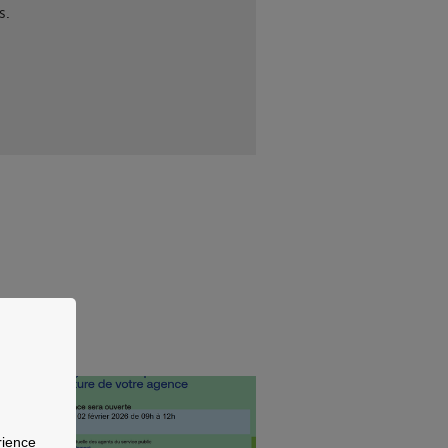
s.
-
rg en
rience