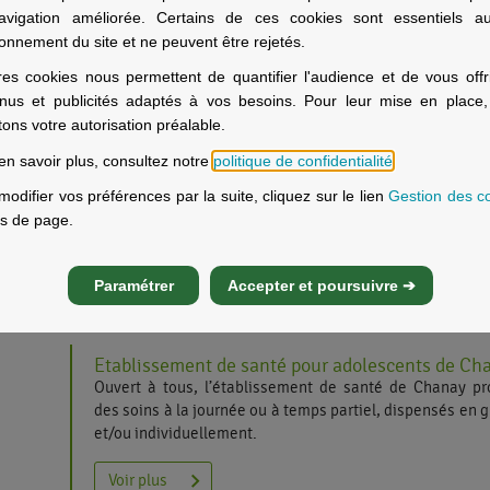
Bresse vous accueil sans rendez-vous de 09h à 12h
avigation améliorée. Certains de ces cookies sont essentiels a
.
ionnement du site et ne peuvent être rejetés.
res cookies nous permettent de quantifier l'audience et de vous offr
nus et publicités adaptés à vos besoins. Pour leur mise en place
itons votre autorisation préalable.
à
Votre Club Santé Senior vous accueille
en savoir plus, consultez notre
politique de confidentialité
.
Le club santé séniors des retraités de la Mgen est ou
modifier vos préférences par la suite, cliquez sur le lien
Gestion des c
tous les retraités de la Mgen. Il permet à ses adhéren
s de page.
maintenir un lien social et une forme physique. Ces act
sont conduites par des bénévoles qui mettent leur savoir
à la disposition du club.
Voir plus
Paramétrer
Accepter et poursuivre ➔
Etablissement de santé pour adolescents de Ch
Ouvert à tous, l’établissement de santé de Chanay p
des soins à la journée ou à temps partiel, dispensés en 
et/ou individuellement.
Voir plus