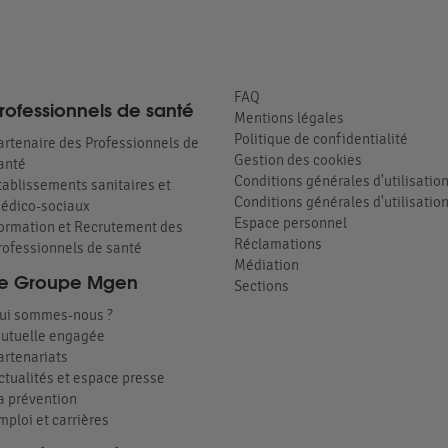
FAQ
rofessionnels de santé
Mentions légales
Politique de confidentialité
artenaire des Professionnels de
Gestion des cookies
anté
Conditions générales d'utilisatio
tablissements sanitaires et
Conditions générales d'utilisation
édico-sociaux
Espace personnel
ormation et Recrutement des
Réclamations
rofessionnels de santé
Médiation
e Groupe Mgen
Sections
ui sommes-nous ?
utuelle engagée
artenariats
ctualités et espace presse
a prévention
mploi et carrières