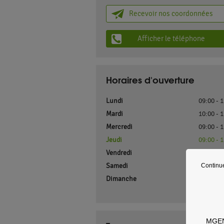
Recevoir nos coordonnées
Afficher le téléphone
Horaires d'ouverture
Lundi
09:00 - 
Mardi
10:00 - 
Mercredi
09:00 - 
Jeudi
09:00 - 
Vendredi
09:00 - 
Samedi
Continu
F
Dimanche
F
MGEN 