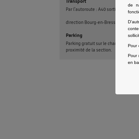
Transport
de n
Par l'autoroute : A40 sortie Bourg sud
fonct
D'aut
direction Bourg-en-Bresse centre
conte
Parking
sollic
Parking gratuit sur le champ de foire 
Pour 
proximité de la section.
Pour 
en ba