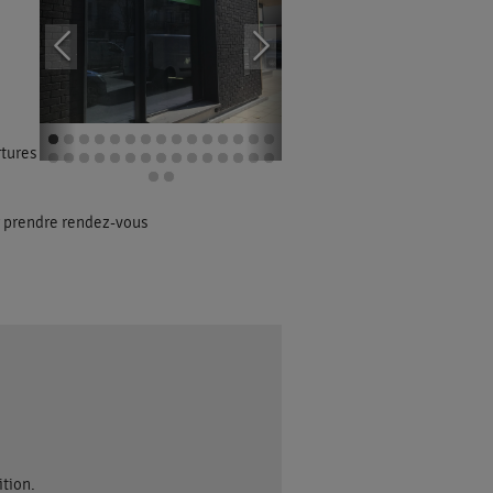
vertures “Santé – Prévoyance” ou d’étudier
r prendre rendez-vous
ition.