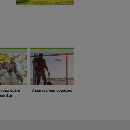
rvez votre
Assurez vos voyages
amille