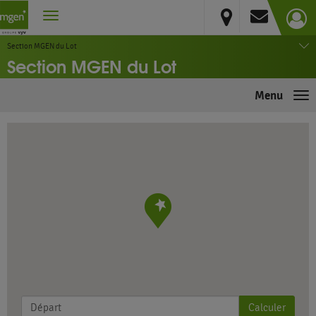
Lot
CAHORS
Section MGEN du Lot
Section MGEN du Lot
Menu
Me
Calculer