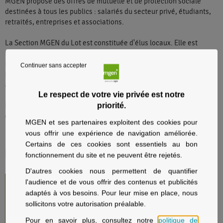
MGEN propose des offres de mutuelle et de protection sociale
destinées à tous les publics : salariés du secteur privé, étudiants,
retraités, entreprises et associations.
La Section MGEN du Lot est constituée d'élus locaux. Elle est
impliquée au quotidien dans de nombreuses actions de prévention.
Faites confiance à MGEN pour bénéficier d'un engagement
Continuer sans accepter
responsable et militant, en matière d'assurance santé et mutuelle
à Cahors.
Le respect de votre vie privée est notre
priorité.
N'hésitez pas à vous inscrire aux événements que nous organisons
et à prendre rendez-vous avec un conseiller MGEN basé à Cahors.
MGEN et ses partenaires exploitent des cookies pour
vous offrir une expérience de navigation améliorée.
Certains de ces cookies sont essentiels au bon
Informations locales
fonctionnement du site et ne peuvent être rejetés.
D'autres cookies nous permettent de quantifier
l'audience et de vous offrir des contenus et publicités
Actualité régionale MGEN Occitanie
adaptés à vos besoins. Pour leur mise en place, nous
Pour suivre les actualités MGEN Occitanie, nous suivre sur
sollicitons votre autorisation préalable.
Facebook OCCITANIE
Pour en savoir plus, consultez notre
politique de