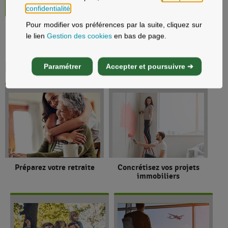
Voir plus
confidentialité
.
Pour modifier vos préférences par la suite, cliquez sur
le lien
Gestion des cookies
en bas de page.
Découvrez nos offres
Paramétrer
Accepter et poursuivre ➔
Préparez votre retraite
Concrétisez vos projets
immobiliers