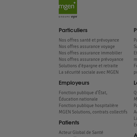
Particuliers
P
Nos offres santé et prévoyance
P
Nos offres assurance voyage
S
Nos offres assurance immobilier
E
Nos offres assurance prévoyance
m
Solutions d’épargne et retraite
F
La sécurité sociale avec MGEN
p
Employeurs
L
Fonction publique d'État,
Q
Éducation nationale
M
Fonction publique hospitalière
P
MGEN Solutions, contrats collectifs
A
L
Patients
E
Acteur Global de Santé
A