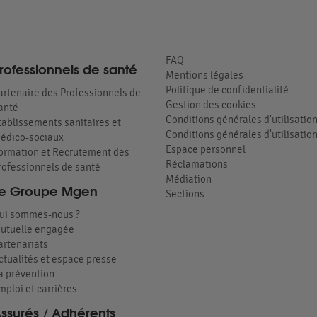
FAQ
rofessionnels de santé
Mentions légales
Politique de confidentialité
artenaire des Professionnels de
Gestion des cookies
anté
Conditions générales d'utilisatio
tablissements sanitaires et
Conditions générales d'utilisation
édico-sociaux
Espace personnel
ormation et Recrutement des
Réclamations
rofessionnels de santé
Médiation
e Groupe Mgen
Sections
ui sommes-nous ?
utuelle engagée
artenariats
ctualités et espace presse
a prévention
mploi et carrières
ssurés / Adhérents