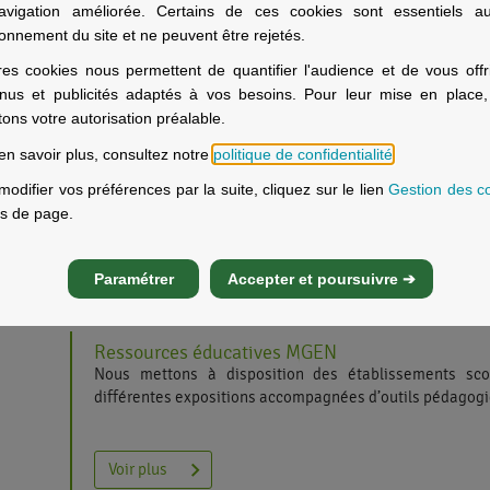
avigation améliorée. Certains de ces cookies sont essentiels a
Séniors de l'Indre, rendez-vous sur le site :
ionnement du site et ne peuvent être rejetés.
clubmgen36.free.fr
tion
pour avoir toutes les réponses à vos questions.
res cookies nous permettent de quantifier l'audience et de vous offr
Venez nous rejoindre !
nus et publicités adaptés à vos besoins. Pour leur mise en place
itons votre autorisation préalable.
Boussole VSST+
en savoir plus, consultez notre
politique de confidentialité
.
Cette plateforme est le fruit du travail mené au s
Carrefour Santé Social en région Centre-Val de Loire
modifier vos préférences par la suite, cliquez sur le lien
Gestion des c
MGEN, le Rectorat de l’académie d’Orléans-Tours e
s de page.
fédérations syndicales FSU, UNSA Education et CFDT EF
Voir plus
Elle recense, pour les agents de l’Education nationale, 
Paramétrer
Accepter et poursuivre ➔
les informations utiles et nécessaires concernant la
contre les violences sexistes et sexuelles. Au départ ax
les VSS au travail, elle s'est dernièrement enrichie d
Ressources éducatives MGEN
dans le cadre familial et intra-conjugal.
Nous mettons à disposition des établissements scol
différentes expositions accompagnées d’outils pédagog
VSST+, ensemble ouvrons la voix !
Pour les réserver et obtenir des compléments d'infor
cliquez ici :
Voir plus