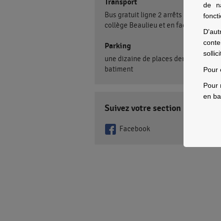
Transport
de n
Bus gratuit ligne 2 arrêts devant le
fonct
collège Beaulieu et en face de la sec
D'aut
conte
Parking
sollic
une dizaine de places derrière le
batiment
Pour 
Pour 
en ba
Suivez votre section
Facebook