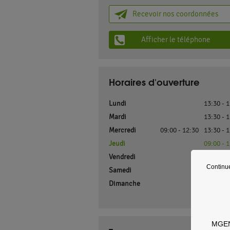
Recevoir nos coordonnées
Afficher le téléphone
Horaires d'ouverture
Lundi
13:30 - 
Mardi
13:30 - 
Mercredi
09:00 - 12:30
13:30 - 
Jeudi
09:00 - 
Vendredi
09:00 - 
Continu
Samedi
F
Dimanche
F
MGEN 