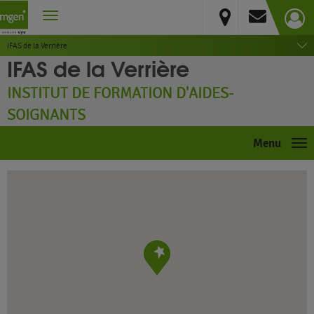
Yvelines
La Verrière
IFAS de la Verrière
IFAS de la Verrière
INSTITUT DE FORMATION D'AIDES-
SOIGNANTS
Menu
Me