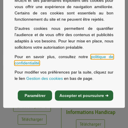
MGEN et ses partenaires exploitent des cookies pour
vous offrir une expérience de navigation améliorée.
Certains de ces cookies sont essentiels au bon
fonctionnement du site et ne peuvent être rejetés.
IFAS Modalités
D'autres cookies nous permettent de quantifier
IFAS LE METIER AIDE
d'Admission
SOIGNANT
l'audience et de vous offrir des contenus et publicités
adaptés à vos besoins. Pour leur mise en place, nous
En savoir plus
En savoir plus
sollicitons votre autorisation préalable.
Pour en savoir plus, consultez notre
politique de
confidentialité
.
Documents
Pour modifier vos préférences par la suite, cliquez sur
le lien
Gestion des cookies
en bas de page.
RNCP DEAS
Paramétrer
Accepter et poursuivre ➔
En savoir plus
Informations Handicap
Télécharger
Télécharger