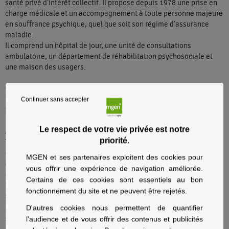
santé privé d’intérêt collectif. Il propose depuis 1978 une prise en
charge médicale et un accompagnement à toute personne majeure
en souffrance psychique, quel que soit son régime d’assurance
maladie.
Il comprend un hôpital de jour, une unité de consultations
ambulatoire, un département de réhabilitation psychosociale et
une maison des usagers.
Capacité
L'Etablissement a une capacité de 33 places pour son hôpital de
Continuer sans accepter
jour.
Le respect de votre vie privée est notre
Admission
priorité.
Tous les assurés sociaux à partir de 18 ans sauf dérogations :
- Pour bénéficier du tiers payant, présenter votre carte Vitale et la
MGEN et ses partenaires exploitent des cookies pour
carte de mutuelle ou tout autre justificatif de vos droits.
vous offrir une expérience de navigation améliorée.
- Hospitalisation : admission administrative est prononcée par
Certains de ces cookies sont essentiels au bon
le/la directeur/rice sur indication médicale du médecin chef de
fonctionnement du site et ne peuvent être rejetés.
service et après consultation d’un médecin psychiatre de
l’établissement.
D'autres cookies nous permettent de quantifier
- Consultations : programmées sur rendez-vous pris auprès de
l'audience et de vous offrir des contenus et publicités
l’établissement.