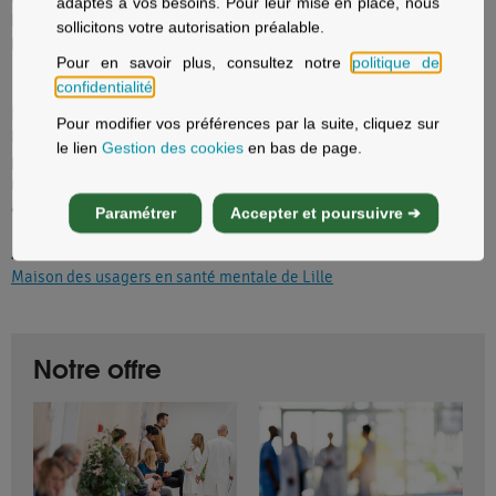
adaptés à vos besoins. Pour leur mise en place, nous
Les formalités administratives s'effectuent au service d'accueil de
sollicitons votre autorisation préalable.
l'établissement.
Pour en savoir plus, consultez notre
politique de
confidentialité
.
L'équipe
Pour modifier vos préférences par la suite, cliquez sur
Lors de votre séjour, vous serez accueilli par une équipe
le lien
Gestion des cookies
en bas de page.
pluriprofessionnelle : médecins psychiatres, interne de psychiatrie,
neuropsychologues, infirmier·e·s, assistante sociale, personnel
administratif et logistique.
Paramétrer
Accepter et poursuivre ➔
Autre lieu d'accueil
Maison des usagers en santé mentale de Lille
Notre offre