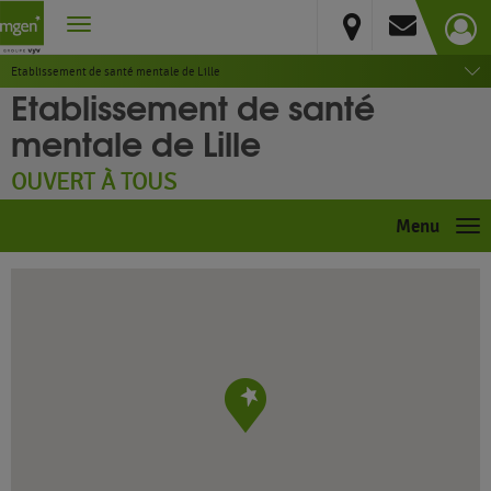
Nord
LILLE
Etablissement de santé mentale de Lille
Etablissement de santé
mentale de Lille
OUVERT À TOUS
Menu
Me