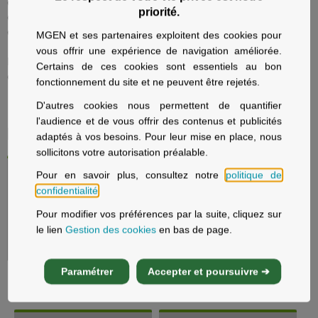
quotidien dans de nombreuses actions de prévention. Faites
priorité.
confiance à MGEN pour bénéficier d'un engagement responsable
et militant, en matière d'assurance santé et mutuelle à Créteil.
MGEN et ses partenaires exploitent des cookies pour
vous offrir une expérience de navigation améliorée.
N'hésitez pas à vous inscrire aux événements que nous organisons
Certains de ces cookies sont essentiels au bon
et à prendre rendez-vous avec un conseiller MGEN basé à Créteil.
fonctionnement du site et ne peuvent être rejetés.
D'autres cookies nous permettent de quantifier
l'audience et de vous offrir des contenus et publicités
Découvrez nos offres
adaptés à vos besoins. Pour leur mise en place, nous
sollicitons votre autorisation préalable.
Pour en savoir plus, consultez notre
politique de
confidentialité
.
Pour modifier vos préférences par la suite, cliquez sur
le lien
Gestion des cookies
en bas de page.
Paramétrer
Accepter et poursuivre ➔
Préparez votre retraite
Concrétisez vos projets
immobiliers