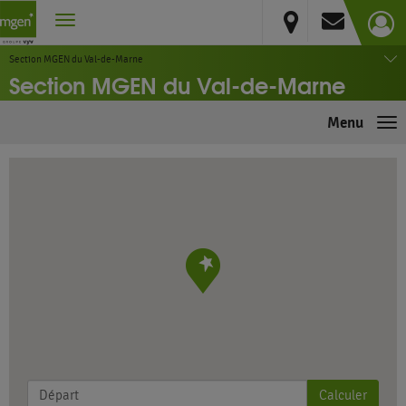
Val-de-Marne
Créteil Cedex
Section MGEN du Val-de-Marne
Section MGEN du Val-de-Marne
Menu
Me
Calculer