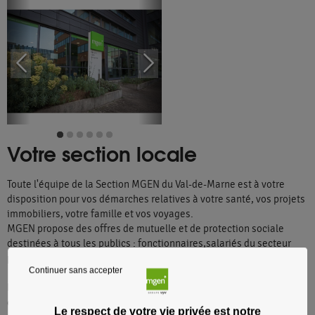
Votre section locale
Toute l'équipe de la Section MGEN du Val-de-Marne est à votre
disposition pour vos démarches relatives à votre santé, vos projets
immobiliers, votre famille et vos voyages.
MGEN propose des offres de mutuelle et de protection sociale
destinées à tous les publics : fonctionnaires,salariés du secteur
privé, étudiants, retraités, entreprises et associations.
Continuer sans accepter
La Section MGEN du Val-de-Marne est constituée de conseillers
d'accueil et de conseillers mutualistes. Elle est impliquée au
Le respect de votre vie privée est notre